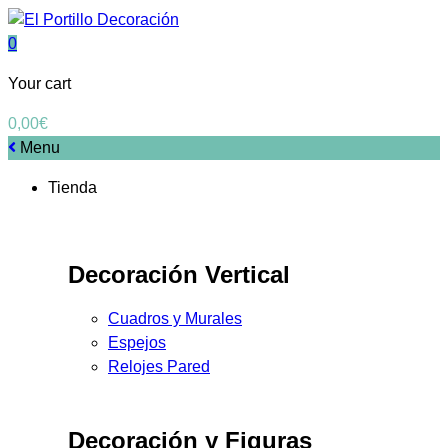
0
Your cart
0,00
€
Menu
Tienda
Decoración Vertical
Cuadros y Murales
Espejos
Relojes Pared
Decoración y Figuras