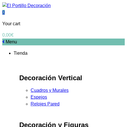
0
Your cart
0,00
€
Menu
Tienda
Decoración Vertical
Cuadros y Murales
Espejos
Relojes Pared
Decoración y Figuras