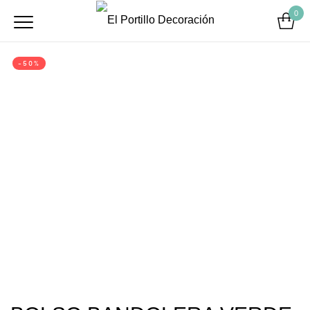
0
-50%