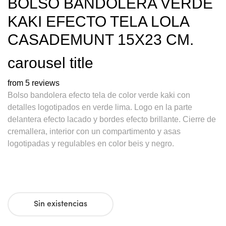
BOLSO BANDOLERA VERDE
KAKI EFECTO TELA LOLA
CASADEMUNT 15X23 CM.
carousel title
from 5 reviews
Bolso bandolera efecto tela de color verde kaki con
detalles logotipados en verde lima. Logo en la parte
delantera efecto lacado y bordes efecto brillante. Cierre de
cremallera, interior con un compartimento y asas
logotipadas y regulables en color beis y negro.
Sin existencias