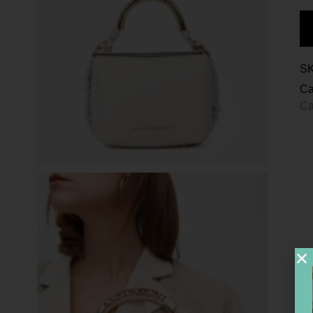
S
Ca
Ca