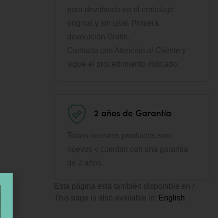
para devolverlo en el embalaje
original y sin usar. Primera
devolución Gratis.
Contacta con Atención al Cliente y
sigue el procedimiento indicado.
2 años de Garantía
Todos nuestros productos son
nuevos y cuentan con una garantía
de 2 años.
Esta página está también disponible en /
This page is also available in:
English