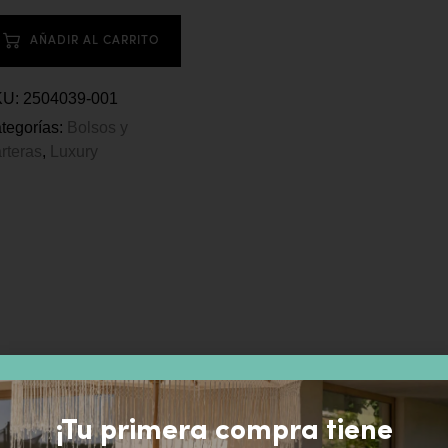
AÑADIR AL CARRITO
KU:
2504039-001
tegorías:
Bolsos y
rteras
,
Luxury
¡Tu primera compra tiene