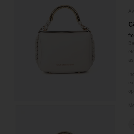
Av
c
fr
Ba
el
as
In
ex
op
Me