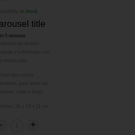
ailability:
In Stock
arousel title
om 5 reviews
ndolera de diseño
egante y sofisticado con
a metalizada.
cluye una correa
tensible, para tener las
ciones, corto o largo.
didas: 26 x 19 x 11 cm.
-
+