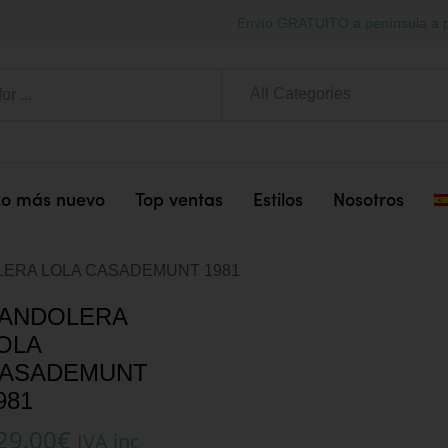
Envío GRATUITO a península a p
All Categories
Lo más nuevo
Top ventas
Estilos
Nosotros
ERA LOLA CASADEMUNT 1981
ANDOLERA
OLA
ASADEMUNT
981
29,00
€
IVA inc