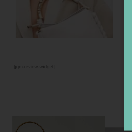
[jgm-review-widget]