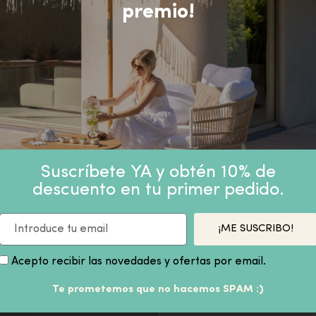
premio!
Suscríbete YA y obtén 10% de
descuento en tu primer pedido.
PRODUCTOS SIMILARES
¡ME SUSCRIBO!
Acepto recibir las novedades y ofertas por email.
Te prometemos que no hacemos SPAM :)
-21%