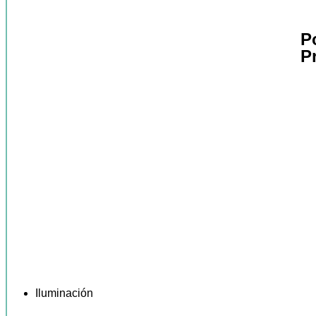
P
P
Iluminación