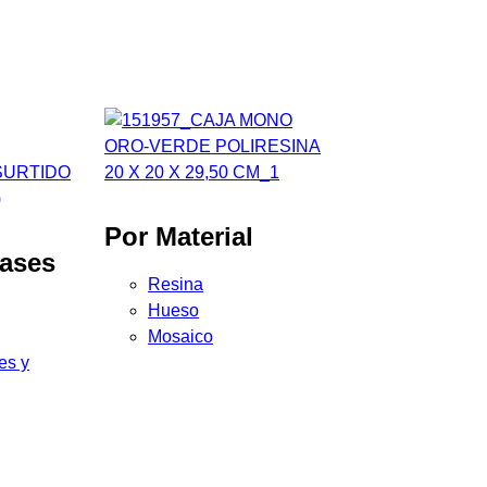
Por Material
Bases
Resina
Hueso
Mosaico
les y