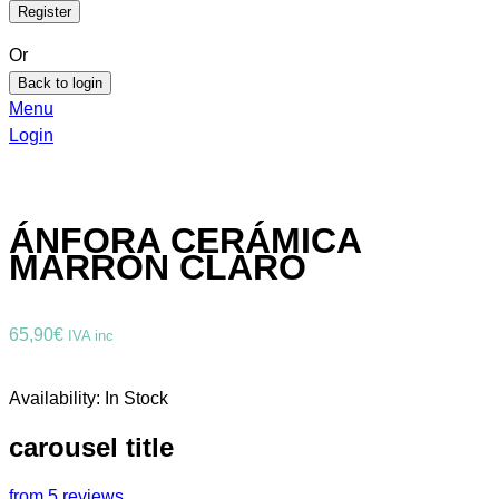
Or
Back to login
Menu
Login
ÁNFORA CERÁMICA
MARRON CLARO
65,90
€
IVA inc
Availability:
In Stock
carousel title
from 5 reviews