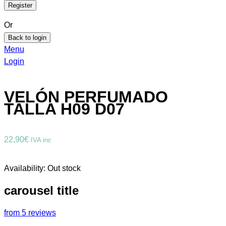
Or
Back to login
Menu
Login
VELÓN PERFUMADO
TALLA H09 D07
22,90
€
IVA inc
Availability:
Out stock
carousel title
from 5 reviews