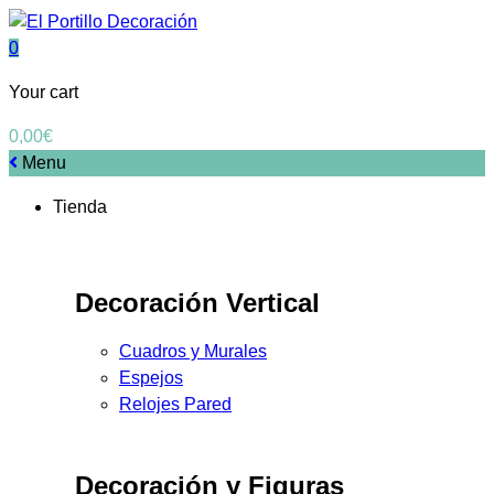
0
Your cart
0,00
€
Menu
Tienda
Decoración Vertical
Cuadros y Murales
Espejos
Relojes Pared
Decoración y Figuras