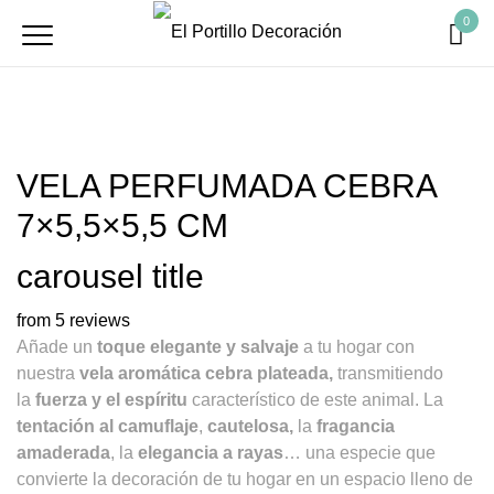
0
VELA PERFUMADA CEBRA
7×5,5×5,5 CM
carousel title
from 5 reviews
Añade un
toque elegante y salvaje
a tu hogar con
nuestra
vela aromática cebra plateada,
transmitiendo
la
fuerza y el espíritu
característico de este animal. La
tentación al camuflaje
,
cautelosa,
la
fragancia
amaderada
, la
elegancia a rayas
… una especie que
convierte la decoración de tu hogar en un espacio lleno de