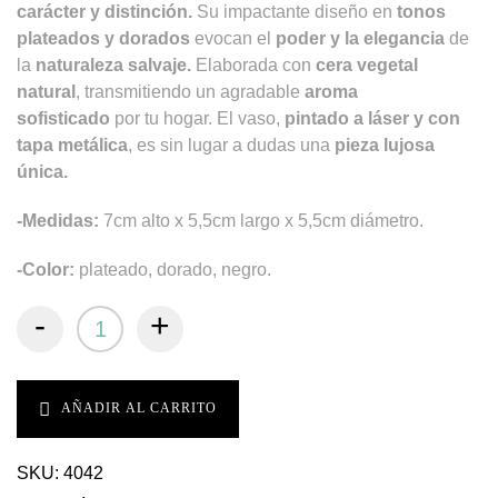
carácter y distinción.
Su impactante diseño en
tonos
plateados y dorados
evocan el
poder y la elegancia
de
la
naturaleza salvaje.
Elaborada con
cera vegetal
natural
, transmitiendo un agradable
aroma
sofisticado
por tu hogar. El vaso,
pintado a láser y con
tapa metálica
, es sin lugar a dudas una
pieza lujosa
única.
-Medidas:
7cm alto x 5,5cm largo x 5,5cm diámetro.
-Color:
plateado, dorado, negro.
-
+
AÑADIR AL CARRITO
SKU:
4042