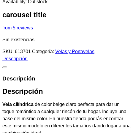
Availability:
Out stock
era:
es:
59,00€.
47,00€.
carousel title
from 5 reviews
Sin existencias
SKU:
613701
Categoría:
Velas y Portavelas
Descripción
Descripción
Descripción
Vela cilíndrica
de color beige claro perfecta para dar un
toque romántico a cualquier rincón de tu hogar. Incluye una
base del mismo color. En nuestra tienda podrás encontrar
este mismo modelo en diferentes tamaños dando lugar a una
combinación ideal.