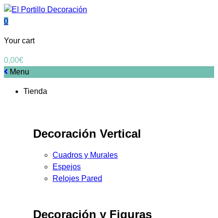
0
Your cart
0,00
€
Menu
Tienda
Decoración Vertical
Cuadros y Murales
Espejos
Relojes Pared
Decoración y Figuras