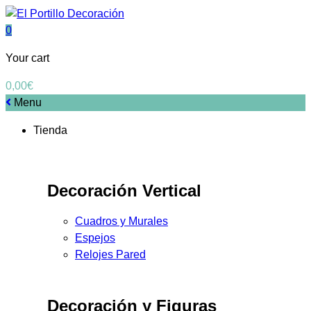
0
Your cart
0,00
€
Menu
Tienda
Decoración Vertical
Cuadros y Murales
Espejos
Relojes Pared
Decoración y Figuras