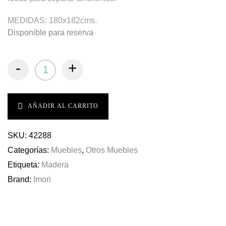
MEDIDAS: 180x182cms.
Disponible para reserva
-
+
AÑADIR AL CARRITO
SKU:
42288
Categorías:
Muebles
,
Otros Muebles
Etiqueta:
Madera
Brand:
Imori