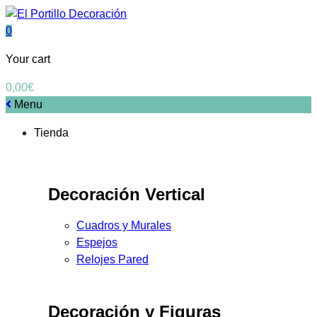
0
Your cart
0,00
€
Menu
Tienda
Decoración Vertical
Cuadros y Murales
Espejos
Relojes Pared
Decoración y Figuras