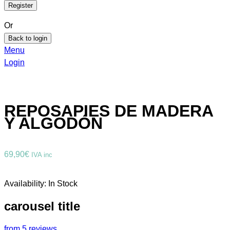
Or
Back to login
Menu
Login
REPOSAPIES DE MADERA
Y ALGODÓN
69,90
€
IVA inc
Availability:
In Stock
carousel title
from 5 reviews