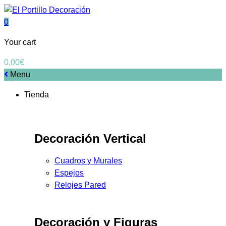
0
Your cart
0,00
€
Menu
Tienda
Decoración Vertical
Cuadros y Murales
Espejos
Relojes Pared
Decoración y Figuras