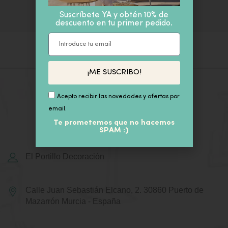
Suscríbete YA y obtén 10% de
descuento en tu primer pedido.
¡ME SUSCRIBO!
Acepto recibir las novedades y ofertas por
email.
Te prometemos que no hacemos
SPAM :)
El Portillo Decoración
Calle Juan Sebastián Elcano, 2.
30860 Puerto de
Mazarrón
Murcia - España