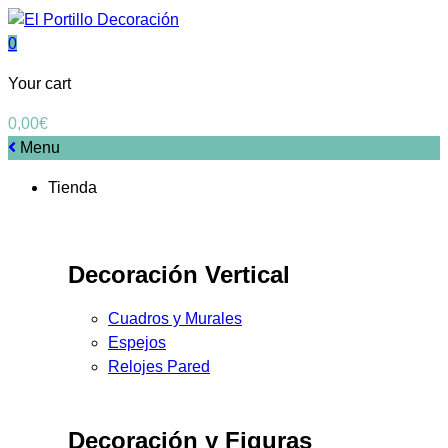
0
Your cart
0,00
€
Menu
Tienda
Decoración Vertical
Cuadros y Murales
Espejos
Relojes Pared
Decoración y Figuras