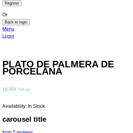
Or
Back to login
Menu
Login
PLATO DE PALMERA DE
PORCELANA
16,90
€
IVA inc
Availability:
In Stock
carousel title
from 5 reviews