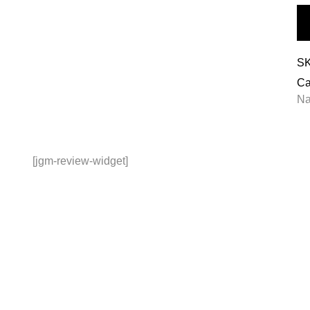
S
Ca
Na
[jgm-review-widget]