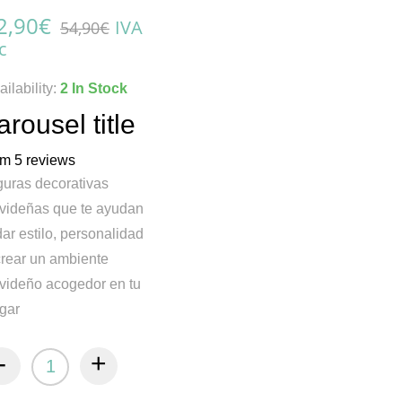
2,90
€
IVA
54,90
€
c
ailability:
2 In Stock
arousel title
om 5 reviews
guras decorativas
videñas que te ayudan
dar estilo, personalidad
crear un ambiente
videño acogedor en tu
gar
-
+