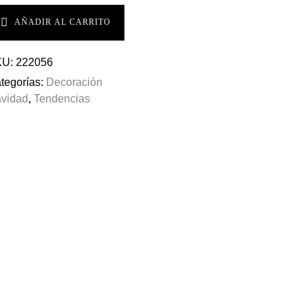
AÑADIR AL CARRITO
KU:
222056
tegorías:
Decoración
vidad
,
Tendencias