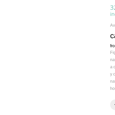
3
in
Av
c
fr
Fi
na
a 
y 
na
ho