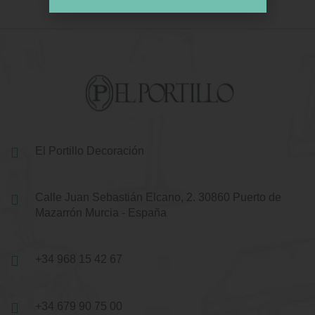
El Portillo Decoración
Calle Juan Sebastián Elcano, 2.
30860 Puerto de
Mazarrón
Murcia - España
+34 968 15 42 67
+34 679 90 75 00