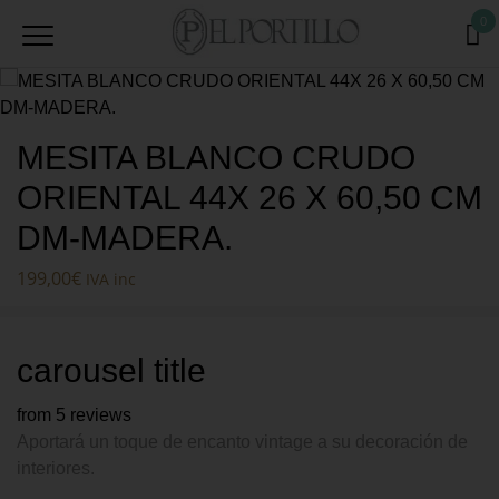
0
MESITA BLANCO CRUDO
ORIENTAL 44X 26 X 60,50 CM
DM-MADERA.
199,00
€
IVA inc
carousel title
from 5 reviews
Aportará un toque de encanto vintage a su decoración de
interiores.