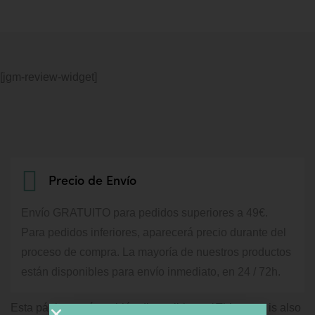
[jgm-review-widget]
Precio de Envío
Envío GRATUITO para pedidos superiores a 49€.
Para pedidos inferiores, aparecerá precio durante del
proceso de compra.
La mayoría de nuestros productos
están disponibles para envío inmediato, en 24 / 72h.
Esta página está también disponible en / This page is also