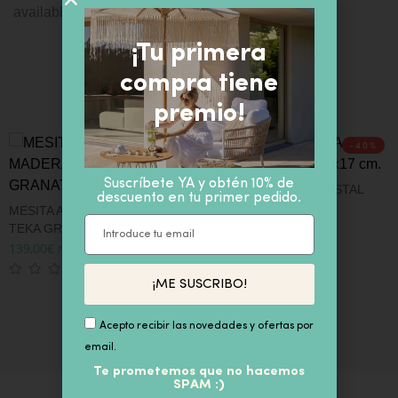
available in:
English
¡Tu primera
PRODUCTOS SIMILARES
compra tiene
premio!
-40%
Suscríbete YA y obtén 10% de
CENTRO DE MESA CRISTAL
descuento en tu primer pedido.
VERDE 27×17 cm.
MESITA AUXILIAR MADERA DE
S
59,40
€
99,00
€
IVA inc
TEKA GRANATE 35x35x45 cm.
S
1
139,00
€
IVA inc
6
¡ME SUSCRIBO!
Acepto recibir las novedades y ofertas por
email.
Te prometemos que no hacemos
SPAM :)