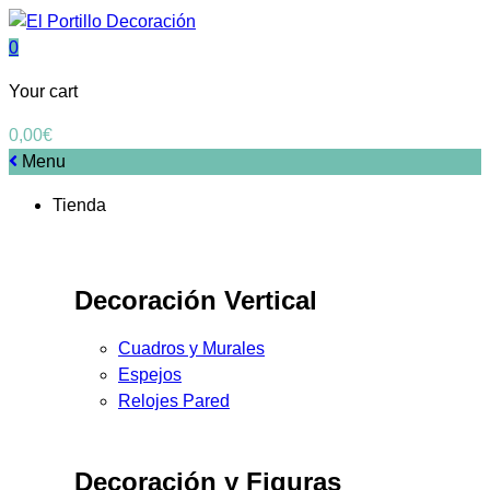
0
Your cart
0,00
€
Menu
Tienda
Decoración Vertical
Cuadros y Murales
Espejos
Relojes Pared
Decoración y Figuras