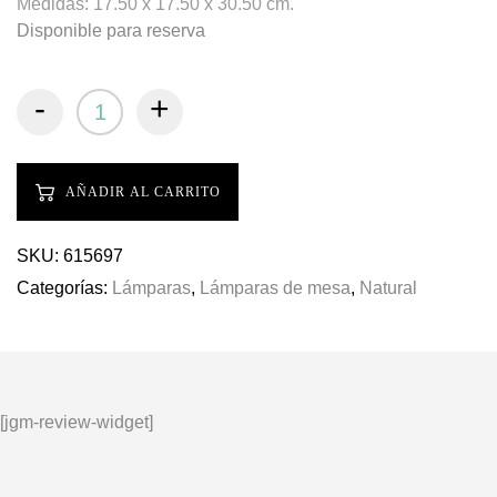
Medidas: 17.50 x 17.50 x 30.50 cm.
Disponible para reserva
-
+
AÑADIR AL CARRITO
SKU:
615697
Categorías:
Lámparas
,
Lámparas de mesa
,
Natural
[jgm-review-widget]