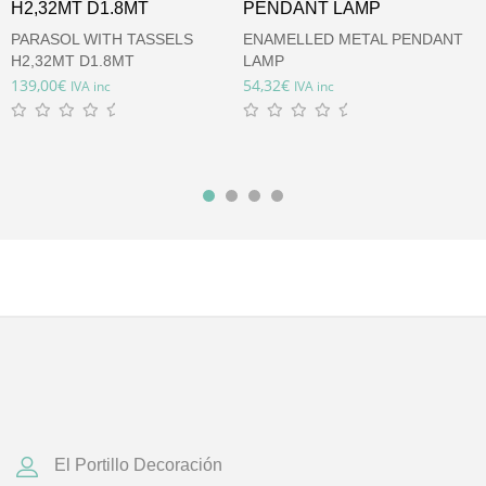
PARASOL WITH TASSELS
ENAMELLED METAL PENDANT
I
H2,32MT D1.8MT
LAMP
7
139,00
€
54,32
€
IVA inc
IVA inc
El Portillo Decoración