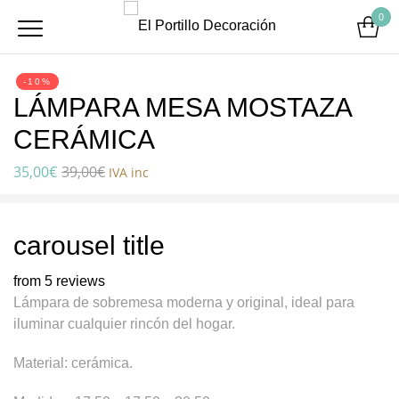
0
-10%
LÁMPARA MESA MOSTAZA
CERÁMICA
35,00
€
39,00
€
IVA inc
carousel title
from 5 reviews
Lámpara de sobremesa moderna y original, ideal para
iluminar cualquier rincón del hogar.
Material: cerámica.