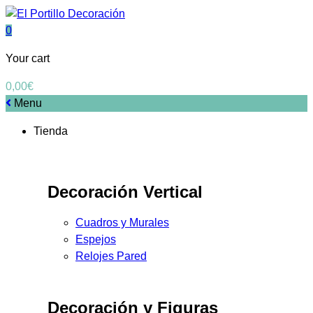
0
Your cart
0,00
€
Menu
Tienda
Decoración Vertical
Cuadros y Murales
Espejos
Relojes Pared
Decoración y Figuras