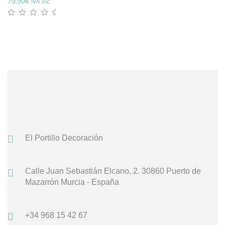
79,90
€
IVA inc
El Portillo Decoración
Calle Juan Sebastián Elcano, 2.
30860 Puerto de
Mazarrón
Murcia - España
+34 968 15 42 67