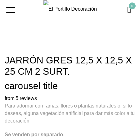
0
JARRÓN GRES 12,5 X 12,5 X
25 CM 2 SURT.
carousel title
from 5 reviews
Para adornar con ramas, flores o plantas naturales o, si lo
deseas, alguna vegetación artificial para dar más color a tu
decoración.
Se venden por separado
.