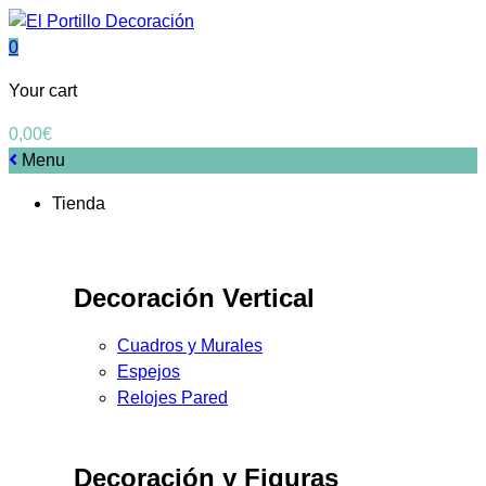
0
Your cart
0,00
€
Menu
Tienda
Decoración Vertical
Cuadros y Murales
Espejos
Relojes Pared
Decoración y Figuras