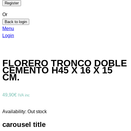
Or
Back to login
Menu
Login
FLORERO TRONCO DOBLE
CEMENTO H45 X 16 X 15
CM.
49,90
€
IVA inc
Availability:
Out stock
carousel title