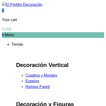
0
Your cart
0,00
€
Menu
Tienda
Decoración Vertical
Cuadros y Murales
Espejos
Relojes Pared
Decoración y Figuras