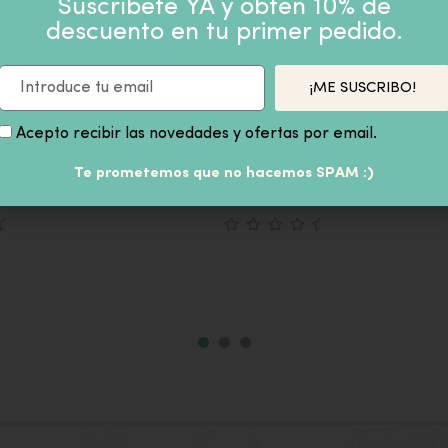
Suscríbete YA y obtén 10% de
descuento en tu primer pedido.
PRODUCTOS SIMILARES
¡ME SUSCRIBO!
Acepto recibir las novedades y ofertas por email.
CORNIA MARRÓN H53
ORQUÍDEA BLANCA.
Te prometemos que no hacemos SPAM :)
14,90
€
inc
IVA inc