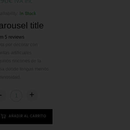
,90
€
IVA inc
ailability:
In Stock
arousel title
om 5 reviews
ta por decorar con
antas artificiales
gunos rincones de la
sa donde tengas menos
minosidad.
-
+
AÑADIR AL CARRITO