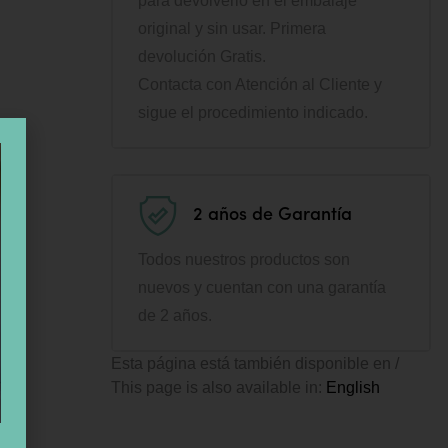
para devolverlo en el embalaje
original y sin usar. Primera
devolución Gratis.
Contacta con Atención al Cliente y
sigue el procedimiento indicado.
2 años de Garantía
Todos nuestros productos son
nuevos y cuentan con una garantía
de 2 años.
Esta página está también disponible en /
This page is also available in:
English