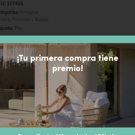
KU:
107416
tegorías:
Arreglos
orales
,
Floreros y Bases
iqueta:
Pvc
¡Tu primera compra tiene
premio!