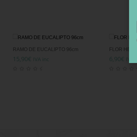
RAMO DE EUCALIPTO 96cm
FLOR HELI
15,90
€
6,90
€
IVA inc
IVA 