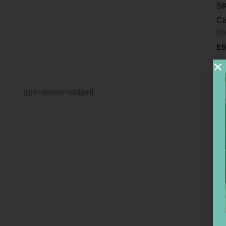
S
Ca
fl
Et
[jgm-review-widget]