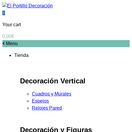
0
Your cart
0,00
€
Menu
Tienda
Decoración Vertical
Cuadros y Murales
Espejos
Relojes Pared
Decoración y Figuras