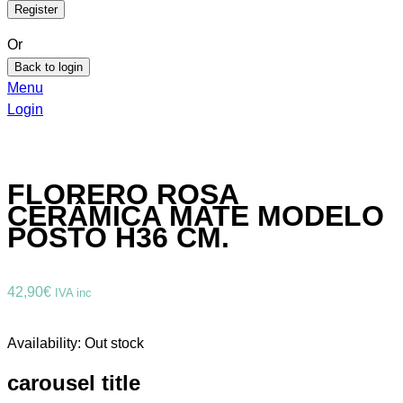
Or
Back to login
Menu
Login
FLORERO ROSA
CERÁMICA MATE MODELO
POSTO H36 CM.
42,90
€
IVA inc
Availability:
Out stock
carousel title