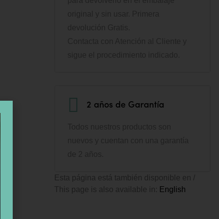
para devolverlo en el embalaje
original y sin usar. Primera
devolución Gratis.
Contacta con Atención al Cliente y
sigue el procedimiento indicado.
2 años de Garantía
Todos nuestros productos son
nuevos y cuentan con una garantía
de 2 años.
Esta página está también disponible en /
This page is also available in:
English