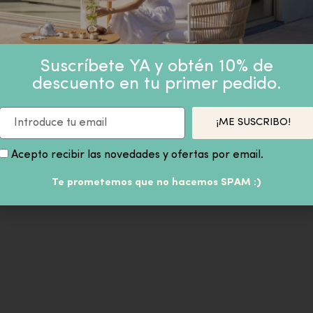
PRODUCTOS SIMILARES
Suscríbete YA y obtén 10% de
descuento en tu primer pedido.
HID
¡ME SUSCRIBO!
COTTON CUSHION 50X15X35
 inc
BOHO 4 SURT.
Acepto recibir las novedades y ofertas por email.
29,90
€
IVA inc
Te prometemos que no hacemos SPAM :)