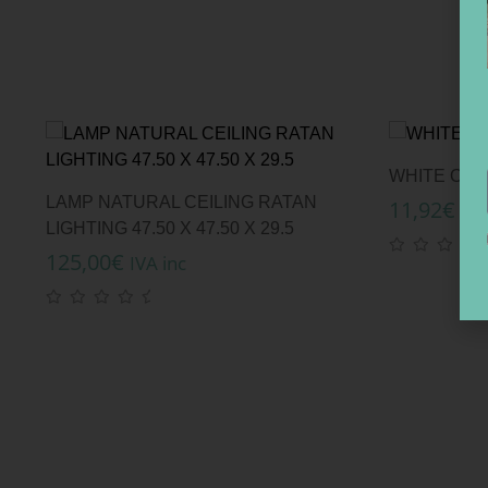
WHITE ORC
LAMP NATURAL CEILING RATAN
11,92
€
IVA
LIGHTING 47.50 X 47.50 X 29.5
125,00
€
IVA inc