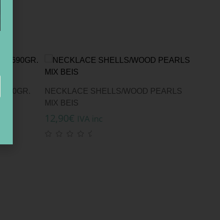
 690GR.
NECKLACE SHELLS/WOOD PEARLS
MIX BEIS
12,90
€
IVA inc