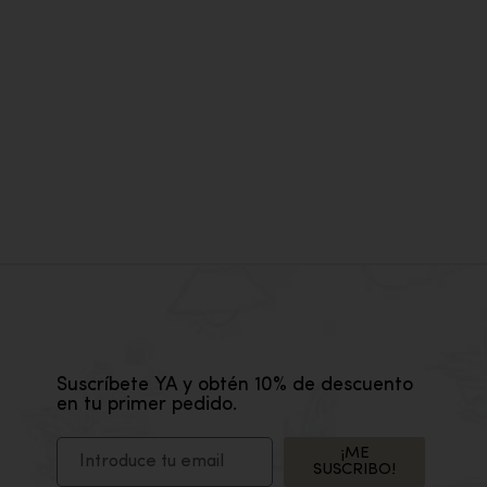
RAMA
(15X
3,95
Suscríbete YA y obtén 10% de descuento
en tu primer pedido.
¡ME
SUSCRIBO!