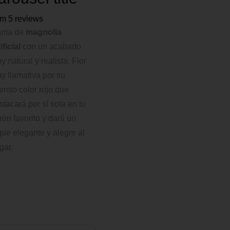
om 5 reviews
ama de
magnolia
ificial
con un acabado
y natural y realista. Flor
y llamativa por su
tenso color rojo que
stacará por sí sola en tu
rrón favorito y dará un
que elegante y alegre al
gar.