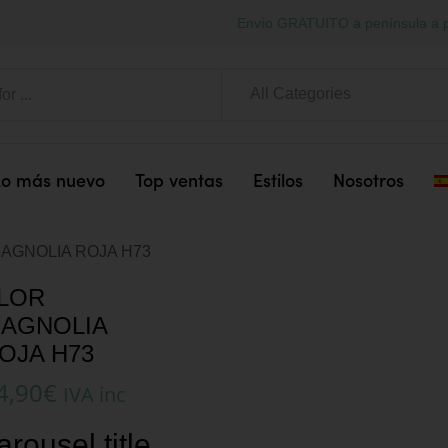
Envío GRATUITO a península a p
All Categories
Lo más nuevo
Top ventas
Estilos
Nosotros
AGNOLIA ROJA H73
LOR
AGNOLIA
OJA H73
4,90
€
IVA inc
arousel title