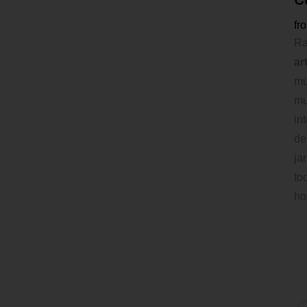
fr
R
art
mu
mu
in
de
ja
to
ho