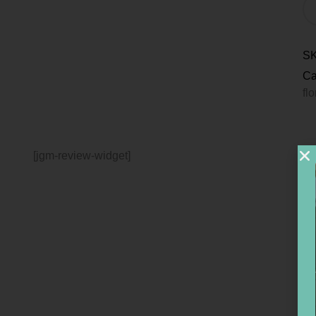
S
Ca
fl
[jgm-review-widget]