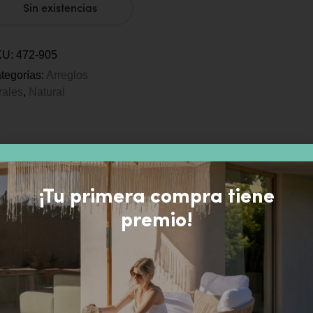
Sin existencias
KU:
472-905
tegorías:
Arreglos
orales
,
Natural
¡Tu primera compra tiene
premio!