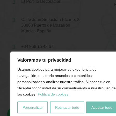
El Portillo Decoración
Calle Juan Sebastián Elcano, 2.
30860 Puerto de Mazarrón
Murcia - España
+34 968 15 42 67
Valoramos tu privacidad
+34 679 90 75 00
Usamos cookies para mejorar su experiencia de
navegación, mostrarle anuncios o contenidos
hola@elportillodecoracion.es
personalizados y analizar nuestro tráfico. Al hacer clic en
“Aceptar todo” usted da su consentimiento a nuestro uso de
Atención a Cliente
las cookies.
Política de cookies
Lunes a Sábado de 10h a 20h
Personalizar
Rechazar todo
Aceptar todo