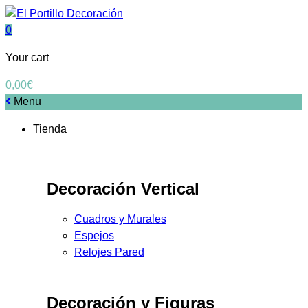
0
Your cart
0,00
€
Menu
Tienda
Decoración Vertical
Cuadros y Murales
Espejos
Relojes Pared
Decoración y Figuras