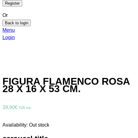
Or
Back to login
Menu
Login
FIGURA FLAMENCO ROSA
28 X 16 X 53 CM.
39,90
€
IVA inc
Availability:
Out stock