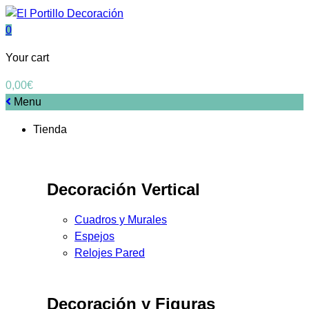
0
Your cart
0,00
€
Menu
Tienda
Decoración Vertical
Cuadros y Murales
Espejos
Relojes Pared
Decoración y Figuras