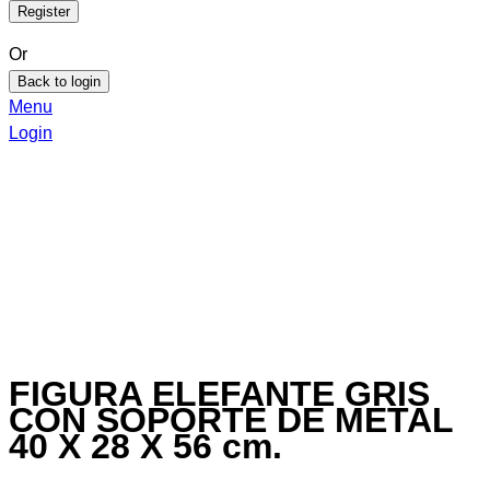
Or
Back to login
Menu
Login
FIGURA ELEFANTE GRIS
CON SOPORTE DE METAL
40 X 28 X 56 cm.