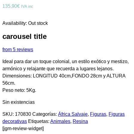
135,90
€
IVA inc
Availability:
Out stock
carousel title
from 5 reviews
Ideal para dar un toque colonial, un estilo exótico y mestizo,
armónico y relajante que recuerda a lugares lejanos.
Dimensiones: LONGITUD 40cm,FONDO 28cm y ALTURA
56cm.
Peso neto: 5Kg.
Sin existencias
SKU:
170830
Categorías:
África Salvaje
,
Figuras
,
Figuras
decorativas
Etiquetas:
Animales
,
Resina
[jgm-review-widget]