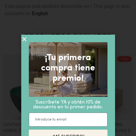
Esta página está también disponible en / This page is also
available in:
English
PRODUCTOS SIMILARES
¡Tu primera
-40%
-70%
compra tiene
premio!
Suscríbete YA y obtén 10% de
descuento en tu primer pedido.
CENTRO DE MESA CRISTAL
CAJA RECTANGULAR SÍMIL
M
VERDE 27×17 cm.
PIEL COCODRILO BEIGE H10 X