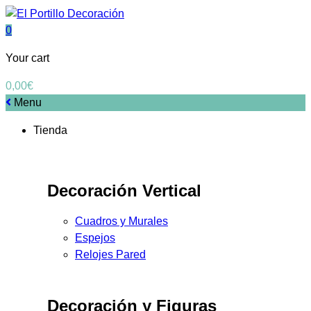
0
Your cart
0,00
€
Menu
Tienda
Decoración Vertical
Cuadros y Murales
Espejos
Relojes Pared
Decoración y Figuras