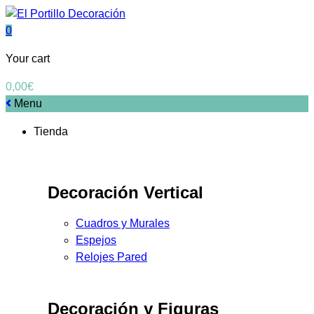
0
Your cart
0,00
€
Menu
Tienda
Decoración Vertical
Cuadros y Murales
Espejos
Relojes Pared
Decoración y Figuras