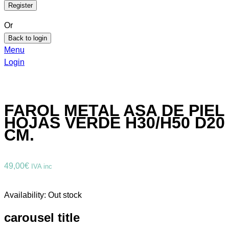
Or
Back to login
Menu
Login
FAROL METAL ASA DE PIEL
HOJAS VERDE H30/H50 D20
CM.
49,00
€
IVA inc
Availability:
Out stock
carousel title