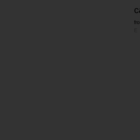
c
fr
E