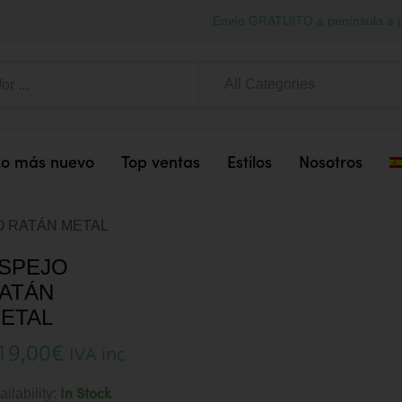
Envío GRATUITO a península a p
All Categories
Lo más nuevo
Top ventas
Estilos
Nosotros
O RATÁN METAL
SPEJO
ATÁN
ETAL
19,00
€
IVA inc
ailability:
In Stock