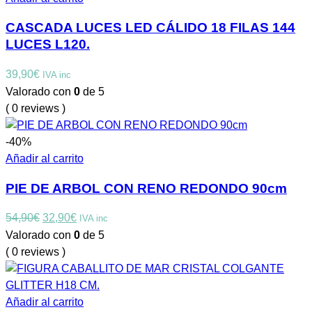
CASCADA LUCES LED CÁLIDO 18 FILAS 144
LUCES L120.
39,90
€
IVA inc
Valorado con
0
de 5
( 0 reviews )
-40%
Añadir al carrito
PIE DE ARBOL CON RENO REDONDO 90cm
El
El
54,90
€
32,90
€
IVA inc
precio
precio
Valorado con
0
de 5
original
actual
( 0 reviews )
era:
es:
54,90€.
32,90€.
Añadir al carrito