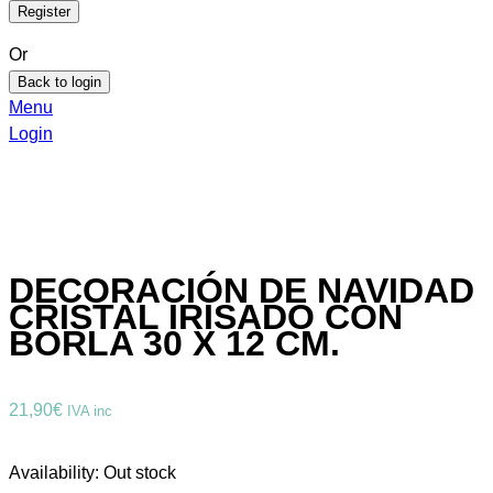
Or
Back to login
Menu
Login
DECORACIÓN DE NAVIDAD
CRISTAL IRISADO CON
BORLA 30 X 12 CM.
21,90
€
IVA inc
Availability:
Out stock