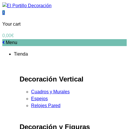
0
Your cart
0,00
€
Menu
Tienda
Decoración Vertical
Cuadros y Murales
Espejos
Relojes Pared
Decoración y Figuras