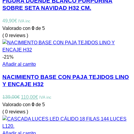
FIGURA DUENDE BLANCO PURPURINA
SOBRE SETA NAVIDAD H32 CM.
49,90
€
IVA inc
Valorado con
0
de 5
( 0 reviews )
-21%
Añadir al carrito
NACIMIENTO BASE CON PAJA TEJIDOS LINO
Y ENCAJE H32
El
El
139,00
€
110,00
€
IVA inc
precio
precio
Valorado con
0
de 5
original
actual
( 0 reviews )
era:
es:
139,00€.
110,00€.
Añadir al carrito