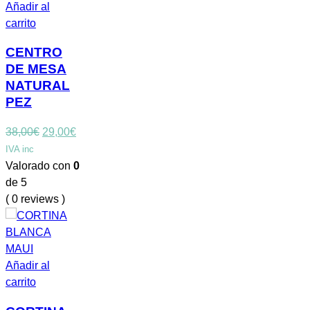
Añadir al
carrito
CENTRO
DE MESA
NATURAL
PEZ
El
El
38,00
€
29,00
€
precio
precio
IVA inc
original
actual
Valorado con
0
era:
es:
de 5
38,00€.
29,00€.
( 0 reviews )
Añadir al
carrito