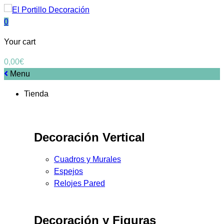
0
Your cart
0,00
€
Menu
Tienda
Decoración Vertical
Cuadros y Murales
Espejos
Relojes Pared
Decoración y Figuras