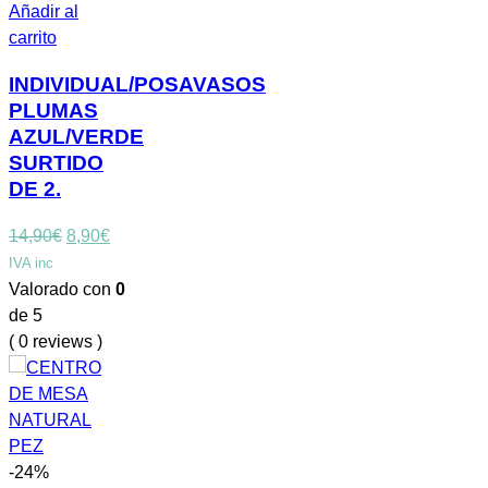
Añadir al
carrito
INDIVIDUAL/POSAVASOS
PLUMAS
AZUL/VERDE
SURTIDO
DE 2.
El
El
14,90
€
8,90
€
precio
precio
IVA inc
original
actual
Valorado con
0
era:
es:
de 5
14,90€.
8,90€.
( 0 reviews )
-24%