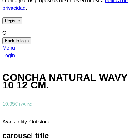
cuenta y otros propósitos descritos en nuestra
política de
privacidad
.
Or
Back to login
Menu
Login
CONCHA NATURAL WAVY
10 12 CM.
10,95
€
IVA inc
Availability:
Out stock
carousel title