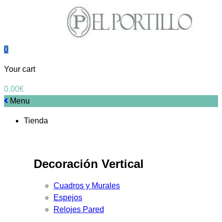
0
Your cart
0,00
€
Menu
Tienda
Decoración Vertical
Cuadros y Murales
Espejos
Relojes Pared