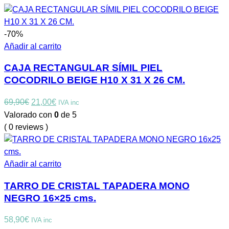
-70%
Añadir al carrito
CAJA RECTANGULAR SÍMIL PIEL
COCODRILO BEIGE H10 X 31 X 26 CM.
El
El
69,90
€
21,00
€
IVA inc
precio
precio
Valorado con
0
de 5
original
actual
( 0 reviews )
era:
es:
69,90€.
21,00€.
Añadir al carrito
TARRO DE CRISTAL TAPADERA MONO
NEGRO 16×25 cms.
58,90
€
IVA inc