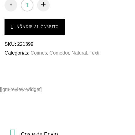
-
+
AÑADIR AL CARRITO
SKU:
221399
Categorías:
Cojines
,
Comedor
,
Natural
,
Textil
[jgm-review-widget]
Coste de Envío