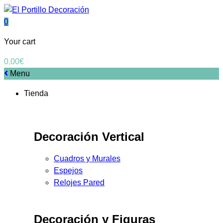
0
Your cart
0,00
€
Menu
Tienda
Decoración Vertical
Cuadros y Murales
Espejos
Relojes Pared
Decoración y Figuras