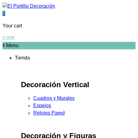
0
Your cart
0,00
€
Menu
Tienda
Decoración Vertical
Cuadros y Murales
Espejos
Relojes Pared
Decoración y Figuras