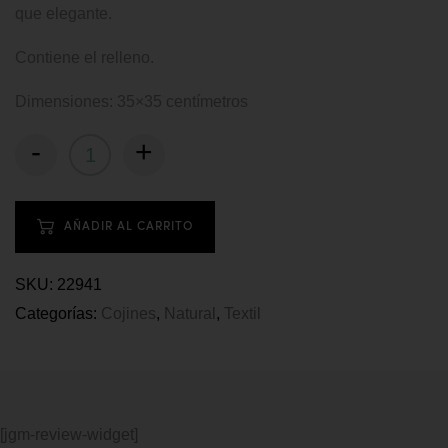
que elegante.
Contiene el relleno.
Dimensiones: 35×35 centímetros
-
+
AÑADIR AL CARRITO
SKU:
22941
Categorías:
Cojines
,
Natural
,
Textil
[jgm-review-widget]