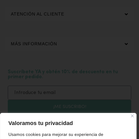
ATENCIÓN AL CLIENTE
MÁS INFORMACIÓN
Suscríbete YA y obtén 10% de descuento en tu
primer pedido.
¡ME SUSCRIBO!
Acepto recibir las novedades y ofertas por email.
Valoramos tu privacidad
Usamos cookies para mejorar su experiencia de
SÍGUENOS EN NUESTRAS REDES SOCIALES