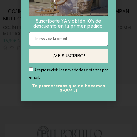
Suscríbete YA y obtén 10% de
descuento en tu primer pedido.
COJÍN FRIDA KHALO
CINTA RASO CHAMPÁN 40 MM.
MULTICOLOR 45X45
20 MT.
C
16,90
€
12,90
€
IVA inc
IVA inc
1
4
¡ME SUSCRIBO!
Acepto recibir las novedades y ofertas por
email.
Te prometemos que no hacemos
SPAM :)