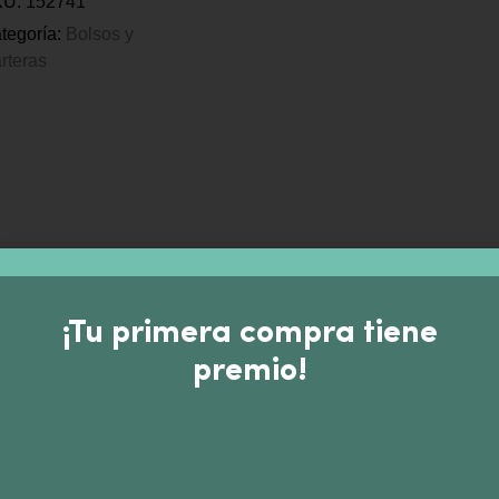
KU:
152741
tegoría:
Bolsos y
rteras
¡Tu primera compra tiene
premio!