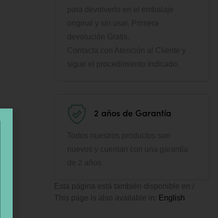
para devolverlo en el embalaje
original y sin usar. Primera
devolución Gratis.
Contacta con Atención al Cliente y
sigue el procedimiento indicado.
2 años de Garantía
Todos nuestros productos son
nuevos y cuentan con una garantía
de 2 años.
Esta página está también disponible en /
This page is also available in:
English