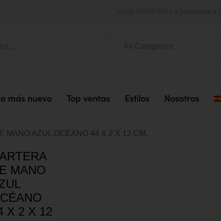
Envío GRATUITO a península a p
All Categories
Lo más nuevo
Top ventas
Estilos
Nosotros
 MANO AZUL OCÉANO 44 X 2 X 12 CM.
ARTERA
E MANO
ZUL
CÉANO
4 X 2 X 12