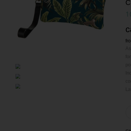
C
1
c
fr
As
fo
po
In
co
La