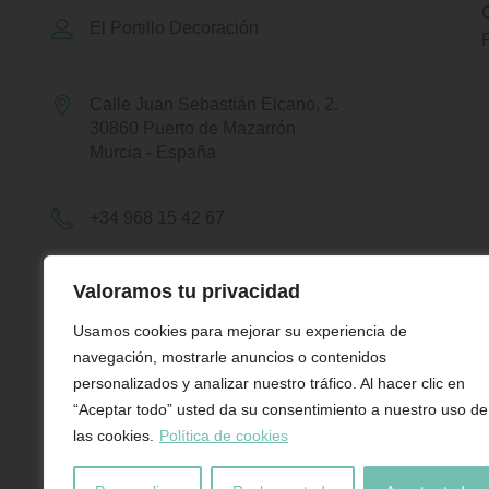
El Portillo Decoración
Calle Juan Sebastián Elcano, 2.
30860 Puerto de Mazarrón
Murcia - España
+34 968 15 42 67
+34 679 90 75 00
Valoramos tu privacidad
Usamos cookies para mejorar su experiencia de
hola@elportillodecoracion.es
navegación, mostrarle anuncios o contenidos
personalizados y analizar nuestro tráfico. Al hacer clic en
“Aceptar todo” usted da su consentimiento a nuestro uso de
Atención a Cliente
las cookies.
Política de cookies
Lunes a Sábado de 10h a 20h