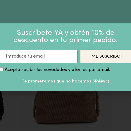
PRODUCTOS SIMILARES
Suscríbete YA y obtén 10% de
descuento en tu primer pedido.
-41%
¡ME SUSCRIBO!
BANDOL
1981
Acepto recibir las novedades y ofertas por email.
129,00
Te prometemos que no hacemos SPAM :)