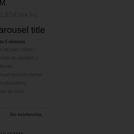
M.
0,95
€
IVA inc
arousel title
om 5 reviews
a de piel, interior
rrado de algodón y
liester.
cluye bolsillo interior
n cremallera.
var en seco.
Sin existencias