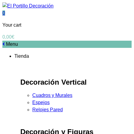
0
Your cart
0,00
€
Menu
Tienda
Decoración Vertical
Cuadros y Murales
Espejos
Relojes Pared
Decoración y Figuras