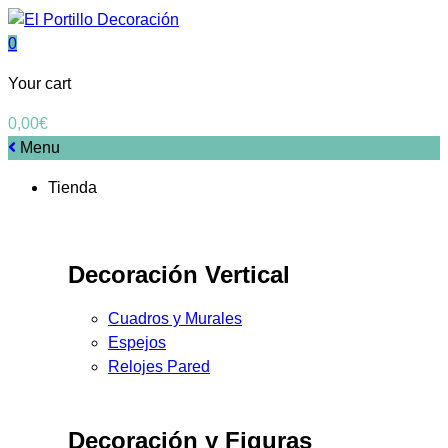
0
Your cart
0,00
€
Menu
Tienda
Decoración Vertical
Cuadros y Murales
Espejos
Relojes Pared
Decoración y Figuras