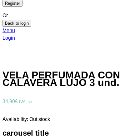
Or
Back to login
Menu
Login
VELA PERFUMADA CON
CALAVERA LUJO 3 und.
34,90
€
IVA inc
Availability:
Out stock
carousel title