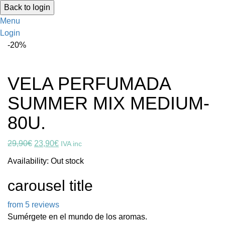
Back to login
Menu
Login
-20%
VELA PERFUMADA
SUMMER MIX MEDIUM-
80U.
El
El
29,90
€
23,90
€
IVA inc
precio
precio
Availability:
Out stock
original
actual
era:
es:
carousel title
29,90€.
23,90€.
from 5 reviews
Sumérgete en el mundo de los aromas.