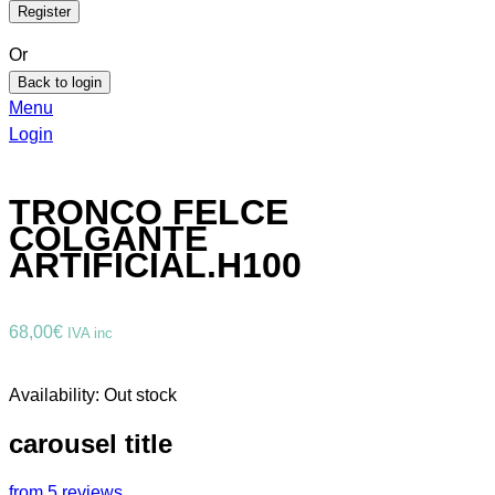
Or
Back to login
Menu
Login
TRONCO FELCE
COLGANTE
ARTIFICIAL.H100
68,00
€
IVA inc
Availability:
Out stock
carousel title
from 5 reviews