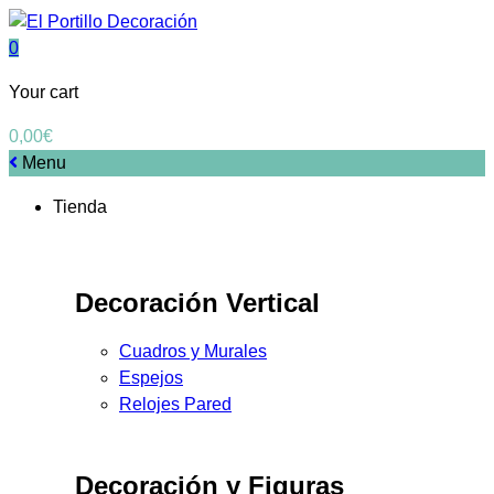
0
Your cart
0,00
€
Menu
Tienda
Decoración Vertical
Cuadros y Murales
Espejos
Relojes Pared
Decoración y Figuras