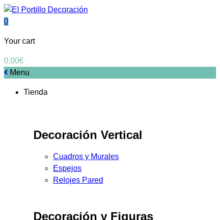
0
Your cart
0,00
€
Menu
Tienda
Decoración Vertical
Cuadros y Murales
Espejos
Relojes Pared
Decoración y Figuras