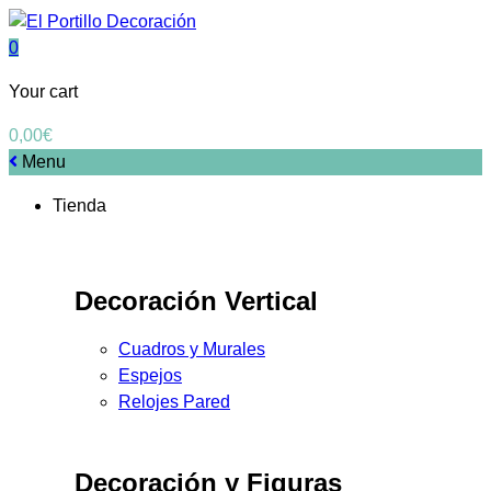
0
Your cart
0,00
€
Menu
Tienda
Decoración Vertical
Cuadros y Murales
Espejos
Relojes Pared
Decoración y Figuras