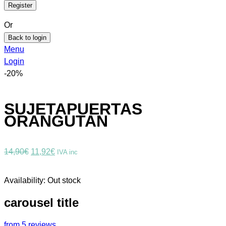
Or
Back to login
Menu
Login
-20%
SUJETAPUERTAS
ORANGUTAN
El
El
14,90
€
11,92
€
IVA inc
precio
precio
original
actual
Availability:
Out stock
era:
es:
14,90€.
11,92€.
carousel title
from 5 reviews