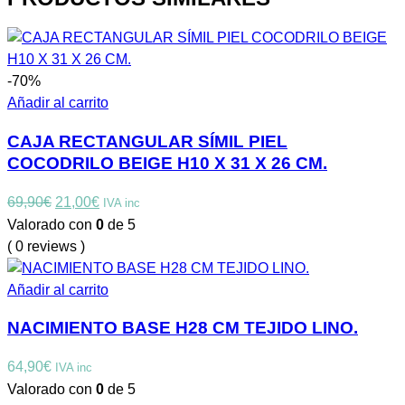
-70%
Añadir al carrito
CAJA RECTANGULAR SÍMIL PIEL
COCODRILO BEIGE H10 X 31 X 26 CM.
El
El
69,90
€
21,00
€
IVA inc
precio
precio
Valorado con
0
de 5
original
actual
( 0 reviews )
era:
es:
69,90€.
21,00€.
Añadir al carrito
NACIMIENTO BASE H28 CM TEJIDO LINO.
64,90
€
IVA inc
Valorado con
0
de 5