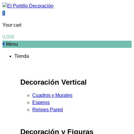
0
Your cart
0,00
€
Menu
Tienda
Decoración Vertical
Cuadros y Murales
Espejos
Relojes Pared
Decoración y Figuras