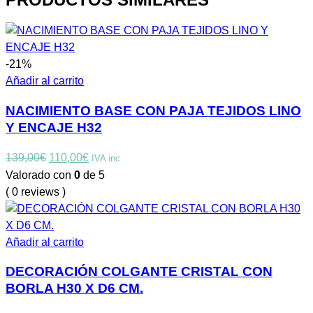
-21%
Añadir al carrito
NACIMIENTO BASE CON PAJA TEJIDOS LINO
Y ENCAJE H32
El
El
139,00
€
110,00
€
IVA inc
precio
precio
Valorado con
0
de 5
original
actual
( 0 reviews )
era:
es:
139,00€.
110,00€.
Añadir al carrito
DECORACIÓN COLGANTE CRISTAL CON
BORLA H30 X D6 CM.