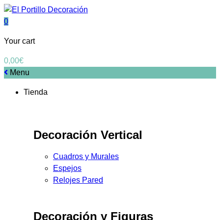
0
Your cart
0,00
€
Menu
Tienda
Decoración Vertical
Cuadros y Murales
Espejos
Relojes Pared
Decoración y Figuras