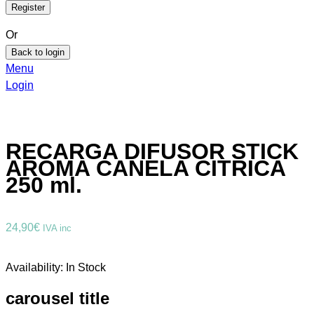
Or
Back to login
Menu
Login
RECARGA DIFUSOR STICK
AROMA CANELA CITRICA
250 ml.
24,90
€
IVA inc
Availability:
In Stock
carousel title