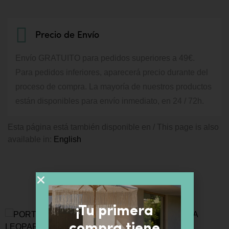
Precio de Envío
Envío GRATUITO para pedidos superiores a 49€.
Para pedidos inferiores, aparecerá precio durante del
proceso de compra.
La mayoría de nuestros productos
están disponibles para envío inmediato, en 24 / 72h.
Esta página está también disponible en / This page is also
available in:
English
PRODUCTOS SIMILARES
¡Tu primera
compra tiene