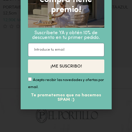
PORTAVELAS DE LEOPARDO
VELA PERFUMADA CESTA AZUL
premio!
12,5cm
67,90
€
IVA inc
F
12,90
€
IVA inc
M
D
8
Suscríbete YA y obtén 10% de
descuento en tu primer pedido.
¡ME SUSCRIBO!
Acepto recibir las novedades y ofertas por
email.
Te prometemos que no hacemos
SPAM :)