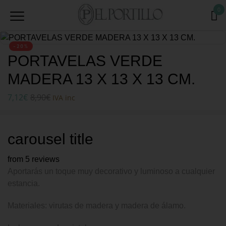
0
-20%
PORTAVELAS VERDE
MADERA 13 X 13 X 13 CM.
7,12
€
8,90
€
IVA inc
carousel title
from 5 reviews
Aportarás un toque muy decorativo y luminoso a cualquier
estancia.
Materiales: virutas de madera y madera de álamo.