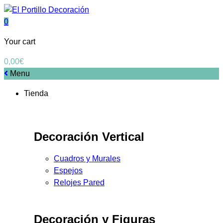
0
Your cart
0,00
€
Menu
Tienda
Decoración Vertical
Cuadros y Murales
Espejos
Relojes Pared
Decoración y Figuras